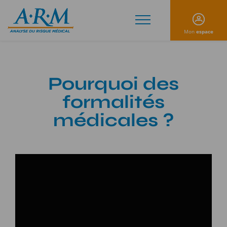
Mon
espace
Pourquoi des
formalités
médicales ?