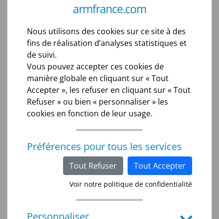
(ou téléthorax)
armfrance.com
Nous utilisons des cookies sur ce site à des
Cet examen est d’un grand intérêt médical et
fins de réalisation d’analyses statistiques et
préventif. Il permet le dépistage d’éventuelles
de suivi.
pathologies pulmonaires.
Vous pouvez accepter ces cookies de
manière globale en cliquant sur « Tout
L’échodoppler carotidien
Accepter », les refuser en cliquant sur « Tout
Refuser » ou bien « personnaliser » les
et des membres inférieurs.
cookies en fonction de leur usage.
La technique d’imagerie de l’échodoppler permet
Préférences pour tous les services
d’explorer le réseau artériel et veineux afin d’aider
au diagnostic d’éventuelles thromboses,
Tout Refuser
Tout Accepter
artériopathies, phlébites, anévrismes, varices…
Voir notre politique de confidentialité
Personnaliser