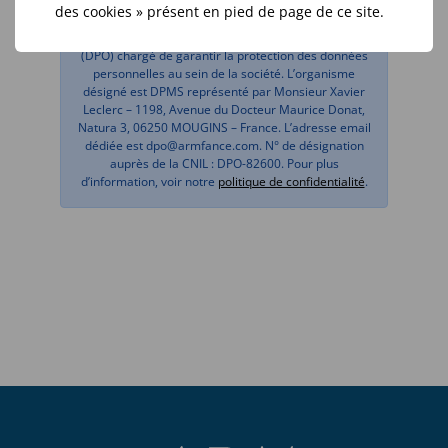
des cookies » présent en pied de page de ce site.
La société Analyse du Risque Médical a désigné un
Délégué à la Protection des Données Personnelles
(DPO) chargé de garantir la protection des données
personnelles au sein de la société. L’organisme
désigné est DPMS représenté par Monsieur Xavier
Leclerc – 1198, Avenue du Docteur Maurice Donat,
Natura 3, 06250 MOUGINS – France. L’adresse email
dédiée est dpo@armfance.com. N° de désignation
auprès de la CNIL : DPO-82600. Pour plus
d’information, voir notre
politique de confidentialité
.