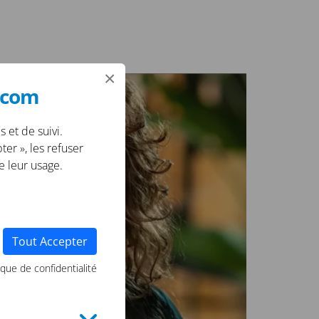
×
e.com
s et de suivi.
er », les refuser
e leur usage.
Tout Accepter
ique de confidentialité