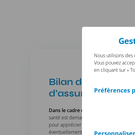
Gest
Nous utilisons des c
Vous pouvez accepte
en cliquant sur « T
Bilan de santé et 
Préférences p
d'assurances
Dans le cadre de la souscription à un
santé est demandé par le Médecin Cons
pour apprécier l'état de santé de la per
éventuellement la tarification ou les gara
Personnalise