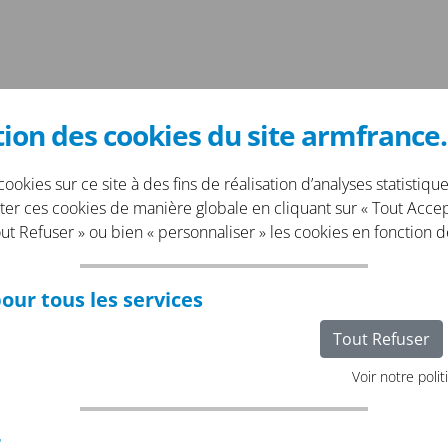
ion des cookies du site armfranc
ookies sur ce site à des fins de réalisation d’analyses statistique
r ces cookies de manière globale en cliquant sur « Tout Accept
out Refuser » ou bien « personnaliser » les cookies en fonction d
contrat
our tous les services
Tout Refuser
 contrat d'assurance
, le bilan de
Voir notre polit
eil de la compagnie d'assurances
sonne à assurer et adapter
nties du contrat à la situation de la
r