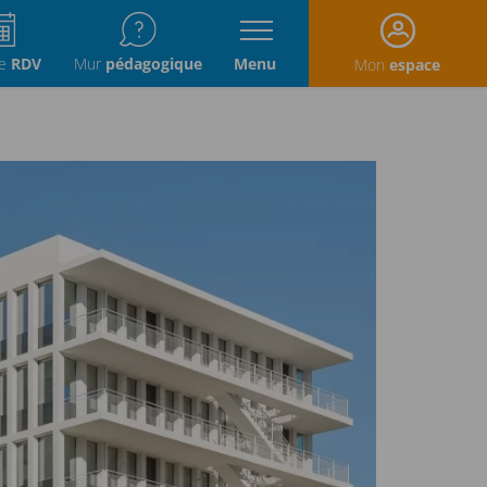
re
RDV
Mur
pédagogique
Menu
Mon
espace