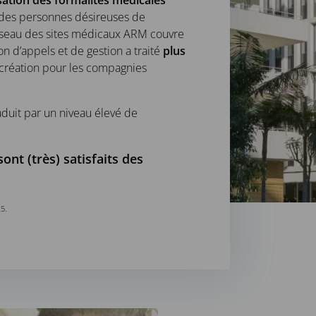
isation des formalités médicales
é des personnes désireuses de
réseau des sites médicaux ARM couvre
on d’appels et de gestion a traité
plus
création pour les compagnies
aduit par un niveau élevé de
ont (très) satisfaits des
25.