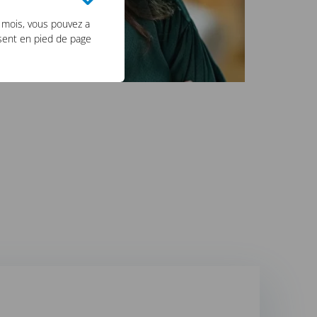
 mois, vous pouvez a
ésent en pied de page