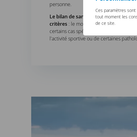
personne.
Ces paramètres sont 
Le bilan de santé demandé par l’ass
tout moment les consu
de ce site.
critères
: le montant du capital à assurer
certains cas spécifiques, il peut être aus
l'activité sportive ou de certaines pathol