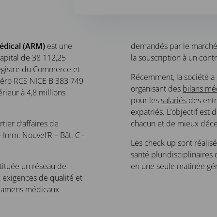
édical (ARM)
est une
demandés par le marché 
capital de 38 112,25
la souscription à un con
Registre du Commerce et
Récemment, la société a 
méro RCS NICE B 383 749
organisant des
bilans mé
érieur à 4,8 millions
pour les
salariés
des entre
expatriés. L’objectif est 
rtier d’affaires de
chacun et de mieux décel
 Imm. Nouvel’R – Bât. C -
Les check up sont réalis
santé pluridisciplinaires
nstituée un réseau de
en une seule matinée gé
 exigences de qualité et
 examens médicaux