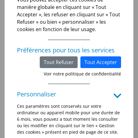
modalités précisées ci-après.
manière globale en cliquant sur « Tout
Vos données pourront également être utilisées à
Accepter », les refuser en cliquant sur « Tout
des fins statistiques. Vous pouvez à tout moment
Refuser » ou bien « personnaliser » les
vous y opposer selon les modalités précisées ci-
cookies en fonction de leur usage.
après.
Quelles que soient vos données personnelles que
Préférences pour tous les services
vous nous communiquez, elles ne sont pas
Tout Refuser
Tout Accepter
vendues à des tiers et ne sont pas transférées en
dehors de l’Union Européenne.
Voir notre politique de confidentialité
Elles seront conservées pour les durées
correspondant à la durée de la relation
Personnaliser
contractuelle à savoir 5 ans sauf la donnée
Ces paramètres sont conservés sur votre
d’identification du dossier qui est conservée 10 ans
ordinateur ou appareil mobile pour une durée de
pour répondre au délai légal d’archivage.
6 mois, vous pouvez a tout moment les consulter
ou les modifier en cliquant sur le lien « Gestion
Les données à caractère personnel sensibles
des cookies » présent en pied de page de ce site.
(médicales) sont conservées le temps du